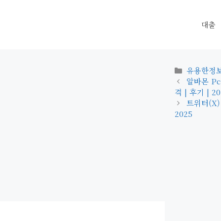
대출
카
유용한정
테
알바몬 Pc
고
격 | 후기 | 20
리
트위터(X)
2025