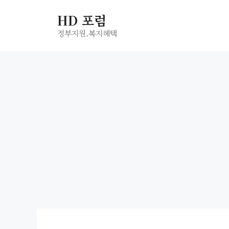
컨
HD 포럼
텐
츠
정부지원,복지헤택
로
건
너
뛰
기