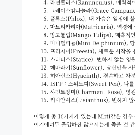
라넌큘러스(Ranunculus), 매력적
그레이스캄파놀라(Grace Campanu
플록스(Phlox), 내 가슴은 열정에 
마트리카리아(Matricaria), 역경에
망고튤립(Mango Tulips), 매혹적
미니델피늄(Mini Delphinium),
프리지어(freesia), 새로운 시작을 
스타티스(Statice), 변하지 않는 영원
해바라기(Sunflower), 당신만을 사
히아신스(Hyacinth), 겸손하고 차분한
ISFP : 스위트피(Sweet Pea), 나
샤먼트장미(Charment Rose), 영원
리시안셔스(Lisianthus), 변하지 않
이렇게 총 16가지가 있는데,mbti같은 경
이기에너무 몰입하진 않으시는게 좋을 것 같