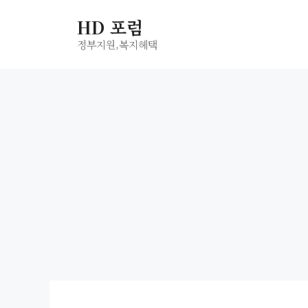
컨
HD 포럼
텐
츠
정부지원,복지헤택
로
건
너
뛰
기