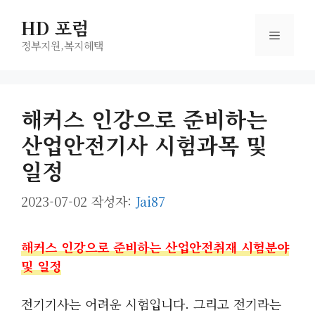
컨
HD 포럼
텐
메
츠
정부지원,복지헤택
로
뉴
건
너
해커스 인강으로 준비하는
뛰
산업안전기사 시험과목 및
기
일정
2023-07-02
작성자:
Jai87
해커스 인강으로 준비하는 산업안전취재 시험분야
및 일정
전기기사는 어려운 시험입니다. 그리고 전기라는