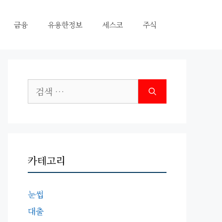
금융
유용한정보
세스코
주식
검
색:
카테고리
눈썹
대출