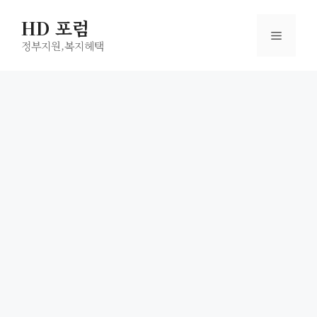
컨
HD 포럼
텐
메
츠
정부지원,복지헤택
로
뉴
건
너
뛰
기