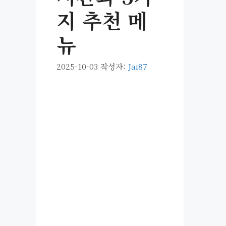
지 추천 메
뉴
2025-10-03
작성자:
Jai87