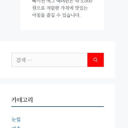
베이컨 에그 맥머핀은 약 5,000
원으로 저렴한 가격에 맛있는
아침을 즐길 수 있습니다.
검
색:
카테고리
눈썹