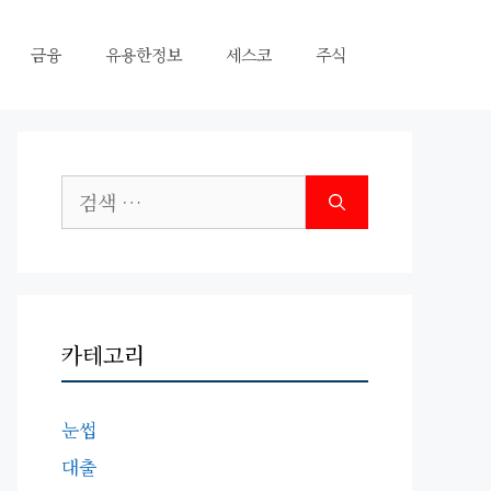
금융
유용한정보
세스코
주식
검
색:
카테고리
눈썹
대출