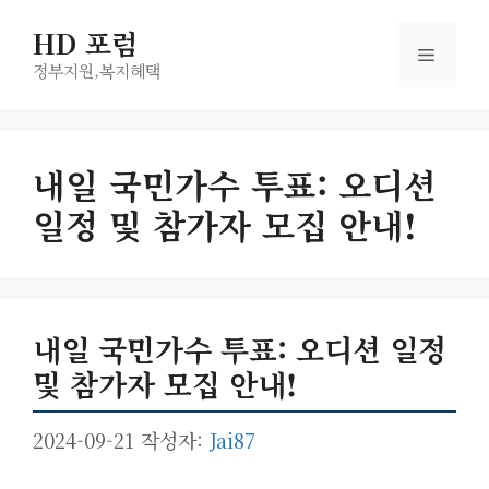
컨
HD 포럼
텐
메
츠
정부지원,복지헤택
로
뉴
건
너
내일 국민가수 투표: 오디션
뛰
일정 및 참가자 모집 안내!
기
내일 국민가수 투표: 오디션 일정
및 참가자 모집 안내!
2024-09-21
작성자:
Jai87