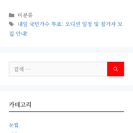
카
미분류
테
태
내일 국민가수 투표: 오디션 일정 및 참가자 모
고
그
집 안내!
리
검
색:
카테고리
눈썹