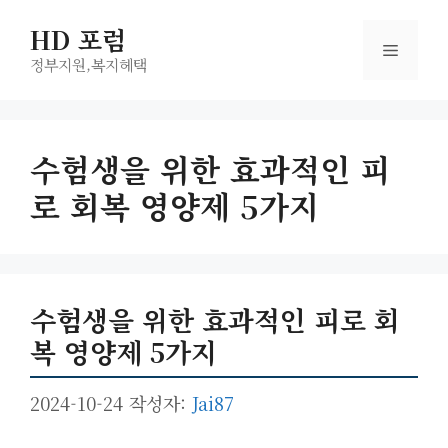
컨
HD 포럼
텐
메
츠
정부지원,복지헤택
로
뉴
건
너
수험생을 위한 효과적인 피
뛰
로 회복 영양제 5가지
기
수험생을 위한 효과적인 피로 회
복 영양제 5가지
2024-10-24
작성자:
Jai87