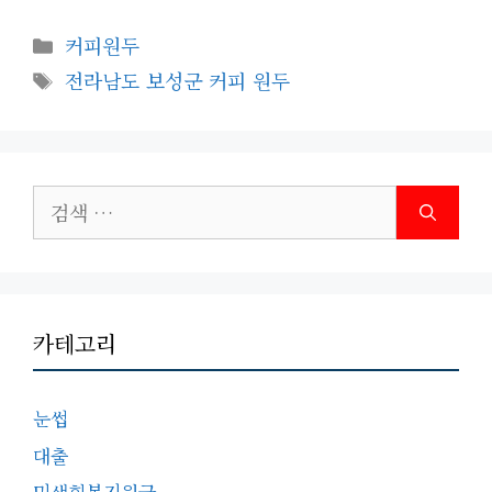
카
커피원두
테
태
전라남도 보성군 커피 원두
고
그
리
검
색:
카테고리
눈썹
대출
민생회복지원금