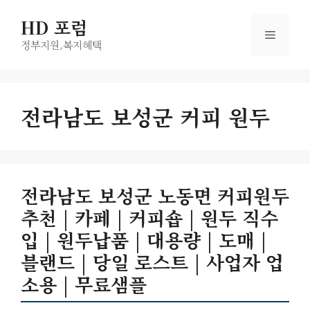
컨
HD 포럼
텐
메
츠
정부지원,복지헤택
로
뉴
건
너
전라남도 보성군 커피 원두
뛰
기
전라남도 보성군 노동면 커피원두
추천 | 카페 | 커피숍 | 원두 직수
입 | 원두납품 | 대용량 | 도매 |
블랜드 | 당일 로스트 | 사업자 업
소용 | 무료샘플