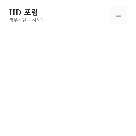
컨
HD 포럼
텐
메
츠
정부지원,복지헤택
로
뉴
건
너
뛰
기