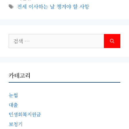
테
태
전세 이사하는 날 챙겨야 할 사항
고
그
리
검
색:
카테고리
눈썹
대출
민생회복지원금
보청기