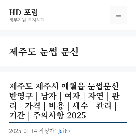
컨
HD 포럼
텐
메
츠
정부지원,복지헤택
로
뉴
건
너
제주도 눈썹 문신
뛰
기
제주도 제주시 애월읍 눈썹문신
반영구 | 남자 | 여자 | 자연 | 관
리 | 가격 | 비용 | 세수 | 관리 |
기간 | 주의사항 2025
2025-01-14
작성자:
Jai87