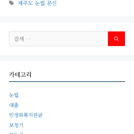
테
태
제주도 눈썹 문신
고
그
리
검
색:
카테고리
눈썹
대출
민생회복지원금
보청기