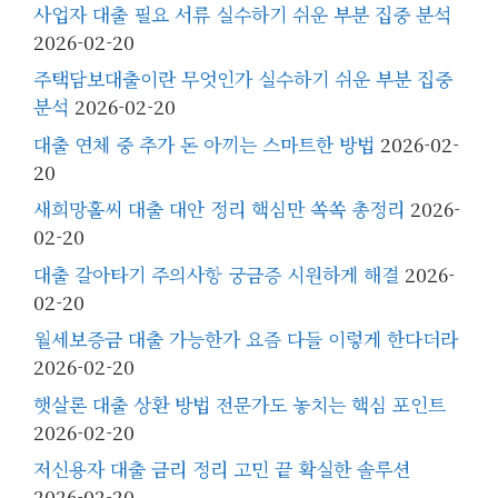
사업자 대출 필요 서류 실수하기 쉬운 부분 집중 분석
2026-02-20
주택담보대출이란 무엇인가 실수하기 쉬운 부분 집중
분석
2026-02-20
대출 연체 중 추가 돈 아끼는 스마트한 방법
2026-02-
20
새희망홀씨 대출 대안 정리 핵심만 쏙쏙 총정리
2026-
02-20
대출 갈아타기 주의사항 궁금증 시원하게 해결
2026-
02-20
월세보증금 대출 가능한가 요즘 다들 이렇게 한다더라
2026-02-20
햇살론 대출 상환 방법 전문가도 놓치는 핵심 포인트
2026-02-20
저신용자 대출 금리 정리 고민 끝 확실한 솔루션
2026-02-20