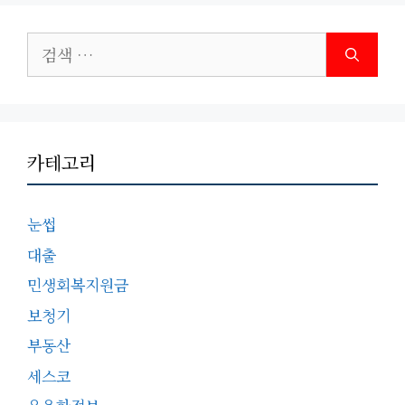
검
색:
카테고리
눈썹
대출
민생회복지원금
보청기
부동산
세스코