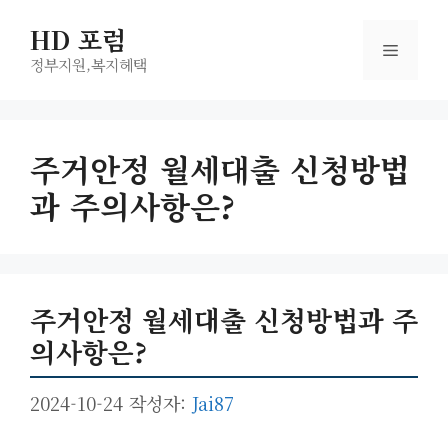
컨
HD 포럼
텐
메
츠
정부지원,복지헤택
로
뉴
건
너
주거안정 월세대출 신청방법
뛰
과 주의사항은?
기
주거안정 월세대출 신청방법과 주
의사항은?
2024-10-24
작성자:
Jai87