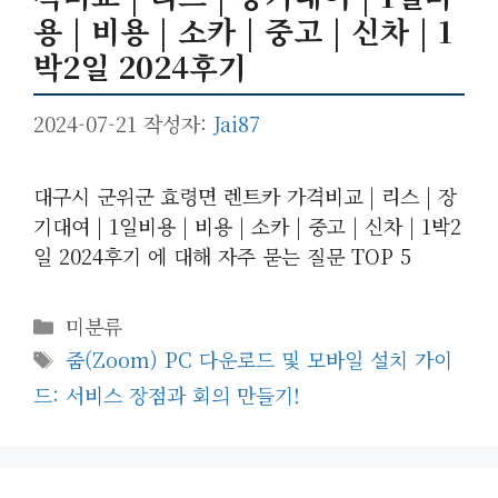
용 | 비용 | 소카 | 중고 | 신차 | 1
박2일 2024후기
2024-07-21
작성자:
Jai87
대구시 군위군 효령면 렌트카 가격비교 | 리스 | 장
기대여 | 1일비용 | 비용 | 소카 | 중고 | 신차 | 1박2
일 2024후기 에 대해 자주 묻는 질문 TOP 5
카
미분류
테
태
줌(Zoom) PC 다운로드 및 모바일 설치 가이
고
그
드: 서비스 장점과 회의 만들기!
리