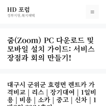
컨
HD 포럼
텐
메
츠
정부지원,복지헤택
로
뉴
건
너
줌(Zoom) PC 다운로드 및
뛰
모바일 설치 가이드: 서비스
기
장점과 회의 만들기!
대구시 군위군 효령면 렌트카 가
격비교 | 리스 | 장기대여 | 1일비
용 | 비용 | 소카 | 중고 | 신차 | 1