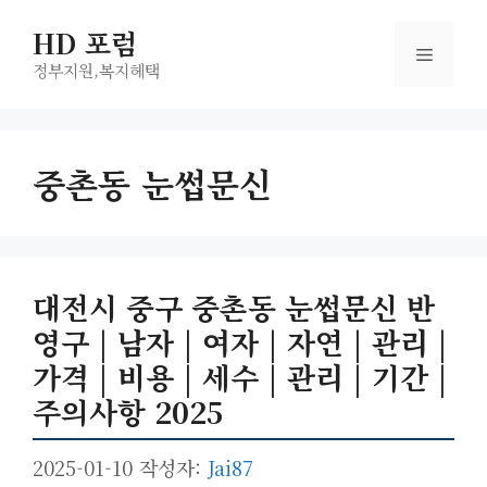
컨
HD 포럼
텐
메
츠
정부지원,복지헤택
로
뉴
건
너
중촌동 눈썹문신
뛰
기
대전시 중구 중촌동 눈썹문신 반
영구 | 남자 | 여자 | 자연 | 관리 |
가격 | 비용 | 세수 | 관리 | 기간 |
주의사항 2025
2025-01-10
작성자:
Jai87