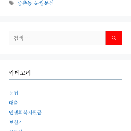
테
태
중촌동 눈썹문신
고
그
리
검
색:
카테고리
눈썹
대출
민생회복지원금
보청기