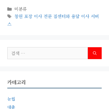
카
미분류
테
태
창원 포장 이사 전문 짐센터와 용달 이사 서비
고
그
스
리
검
색:
카테고리
눈썹
대출