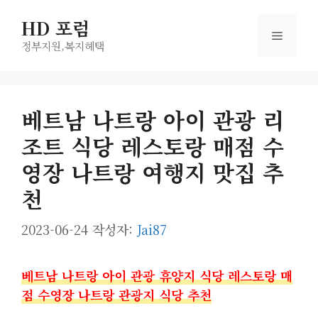
컨
HD 포럼
텐
메
츠
정부지원,복지헤택
로
뉴
건
너
베트남 나트랑 아이 관광 리
뛰
조트 식당 레스토랑 매점 수
기
영장 나트랑 여행지 맛집 추
천
2023-06-24
작성자:
Jai87
베트남 나트랑 아이 관광 휴양지 식당 레스토랑 매
점 수영장 나트랑 관광지 식당 추천