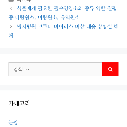
테
식물에게 필요한 필수영양소의 종류 역할 결핍
고
증 다량원소, 미량원소, 유익원소
리
명지병원 코로나 바이러스 비상 대응 상황실 해
체
검
색:
카테고리
눈썹