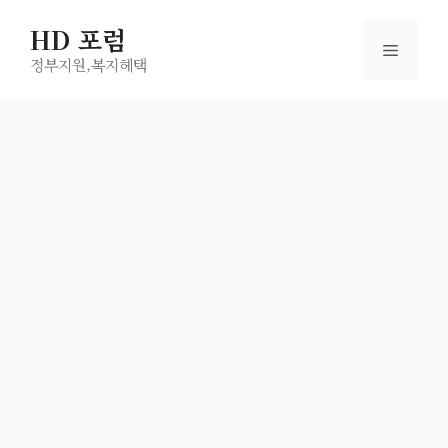
컨
HD 포럼
텐
메
츠
정부지원,복지헤택
로
뉴
건
너
뛰
기