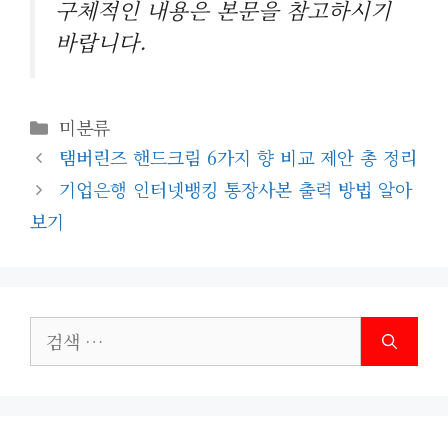
구체적인 내용은 본문을 참고하시기
바랍니다.
카
미분류
테
탬버린즈 핸드크림 6가지 향 비교 제안 총 정리
고
기업은행 인터넷뱅킹 통장사본 출력 방법 알아
리
보기
검
색: