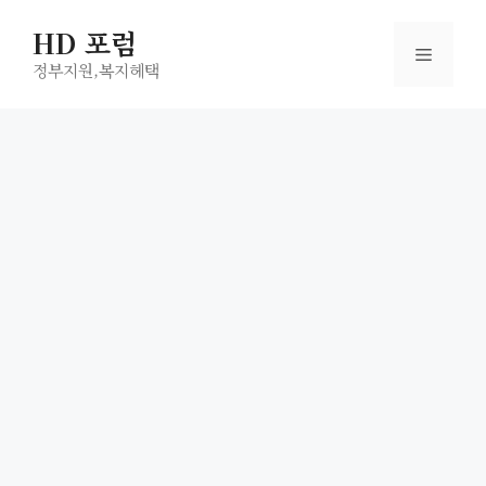
컨
HD 포럼
텐
메
츠
정부지원,복지헤택
로
뉴
건
너
뛰
기