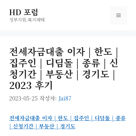
컨
HD 포럼
텐
메
츠
정부지원,복지헤택
로
뉴
건
너
전세자금대출 이자 | 한도 |
뛰
집주인 | 디딤돌 | 종류 | 신
기
청기간 | 부동산 | 경기도 |
2023 후기
2023-05-25
작성자:
Jai87
전세자금대출 이자 | 한도 | 집주인 | 디딤돌 | 종류
| 신청기간 | 부동산 | 경기도