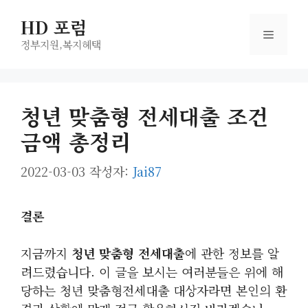
컨
HD 포럼
텐
메
츠
정부지원,복지헤택
로
뉴
건
너
청년 맞춤형 전세대출 조건
뛰
금액 총정리
기
2022-03-03
작성자:
Jai87
결론
지금까지
청년 맞춤형 전세대출
에 관한 정보를 알
려드렸습니다. 이 글을 보시는 여러분들은 위에 해
당하는 청년 맞춤형전세대출 대상자라면 본인의 환