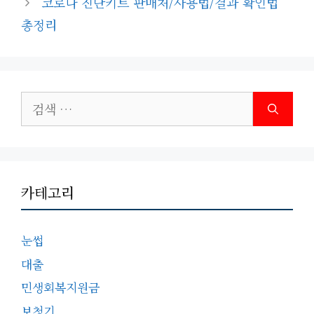
코로나 진단키트 판매처/사용법/결과 확인법
리
총정리
검
색:
카테고리
눈썹
대출
민생회복지원금
보청기