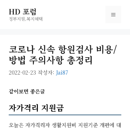
컨
HD 포럼
텐
메
츠
정부지원,복지헤택
로
뉴
건
너
코로나 신속 항원검사 비용/
뛰
방법 주의사항 총정리
기
2022-02-23
작성자:
Jai87
같이보면 좋은글
자가격리 지원금
오늘은 자가격리자 생활지원비 지원기준 개편에 대