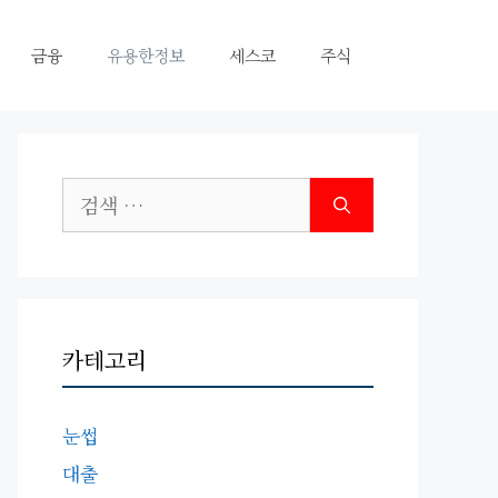
금융
유용한정보
세스코
주식
검
색:
카테고리
눈썹
대출