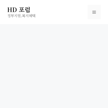
컨
HD 포럼
텐
메
츠
정부지원,복지헤택
로
뉴
건
너
뛰
기